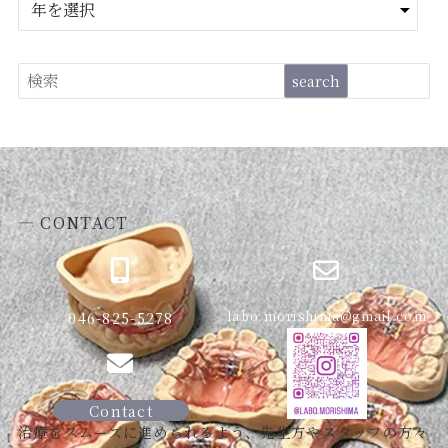
ー
カ
イ
検
search
ブ
索
― CONTACT
046-825-5278
labo.morishima@gmail.com
Contact
治療をスムーズに進められるよう、先生方やスタッフの方々