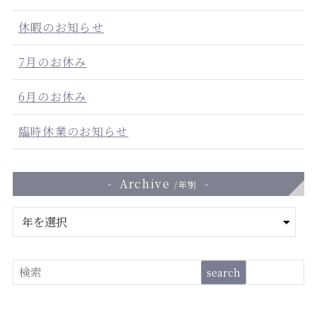
休暇のお知らせ
7月のお休み
6月のお休み
臨時休業のお知らせ
Archive
/年別
ア
ー
カ
イ
検
search
ブ
索