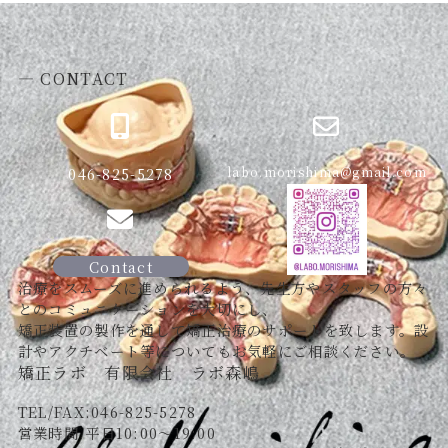
― CONTACT
046-825-5278
labo.morishima@gmail.com
Contact
治療をスムーズに進められるよう、先生方やスタッフの方々
とのコミュニケーションを大切にし、
矯正装置の製作を通して矯正治療のサポートを致します。設
計やアクチベート等についてもお気軽にご相談ください。
矯正ラボ 有限会社 ラボ森嶋
TEL/FAX:046-825-5278
営業時間.平日10:00～19:00