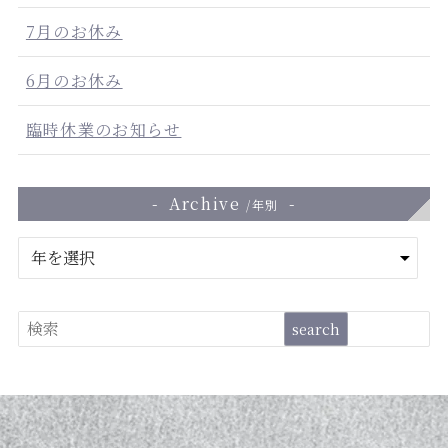
7月のお休み
6月のお休み
臨時休業のお知らせ
Archive
/年別
ア
ー
カ
イ
検
search
ブ
索