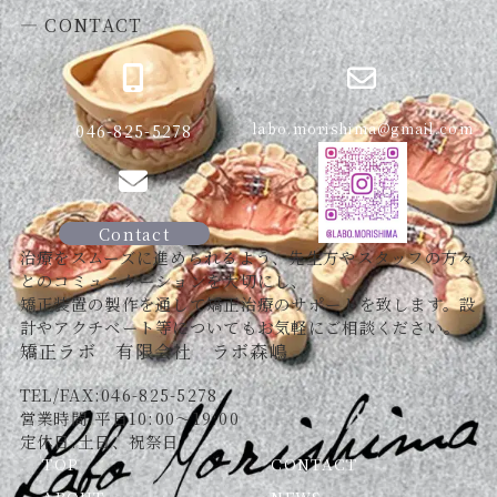
― CONTACT
046-825-5278
labo.morishima@gmail.com
Contact
治療をスムーズに進められるよう、先生方やスタッフの方々
とのコミュニケーションを大切にし、
矯正装置の製作を通して矯正治療のサポートを致します。設
計やアクチベート等についてもお気軽にご相談ください。
矯正ラボ 有限会社 ラボ森嶋
TEL/FAX:046-825-5278
営業時間.平日10:00～19:00
定休日.土日、祝祭日
TOP
CONTACT